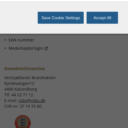
Ledige Stillinger
Døgnbemandet Vagtcentral
Save Cookie Settings
Accept All
Whistleblowerordning
Privatlivspolitik
EAN nummer
Medarbejderlogin
Kontaktinformation
Vestsjællands Brandvæsen
Rynkevangen12
4400 Kalundborg
Tlf. 44 22 71 12
E-mail:
vsbv@vsbv.dk
CVR-nr: 37 19 75 80