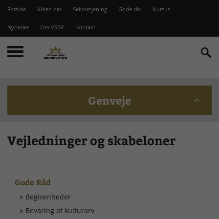
Forside
Viden om
Selvbetjening
Gode råd
Kursus
Nyheder
Om VSBV
Kontakt
Genveje
Beredskabskommission
Vejledninger og skabeloner
Bomme på Vesterlyng
Gode Råd
Brandstationer
Begivenheder
Bevaring af kulturarv