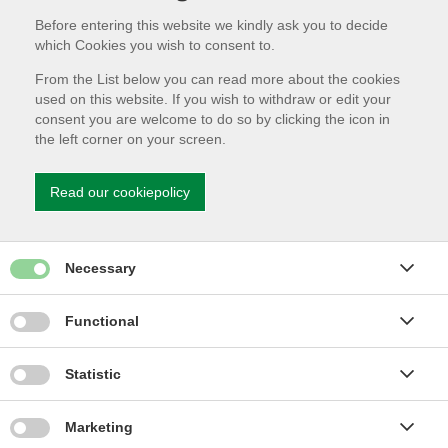
Before entering this website we kindly ask you to decide
which Cookies you wish to consent to.
From the List below you can read more about the cookies
Brand og evakueringsinstruks
used on this website. If you wish to withdraw or edit your
for hoteller med ABA
consent you are welcome to do so by clicking the icon in
the left corner on your screen.
Read our cookiepolicy
Brand og evakueringsinstruks
for intern varsling
Give permission for Necessary cookies
Necessary
Brand og evakueringsinstruks
Give permission for Functionality cookies
Functional
med ABA
Give permission for Statistics cookies
Statistic
Give permission for Marketing cookies
Marketing
Genveje