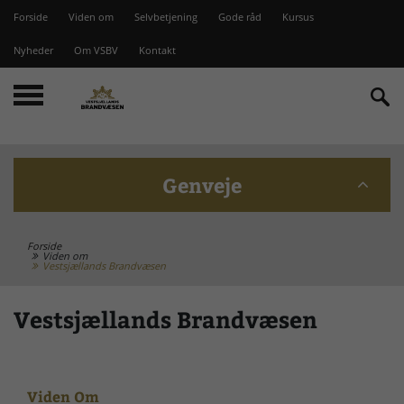
Forside
Viden om
Selvbetjening
Gode råd
Kursus
Nyheder
Om VSBV
Kontakt
Genveje
Forside
Beredskabskommission
Viden om
Vestsjællands Brandvæsen
Bomme på Vesterlyng
Vestsjællands Brandvæsen
Brandstationer
Viden Om