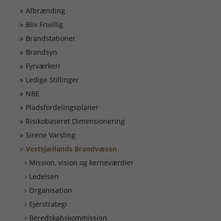
Døgnrapport
Afbrænding
Bliv Frivillig
EAN nummer
Brandstationer
Brandsyn
Fyrværkeri
Fyrværkeri
Ledige Stillinger
Kontakt
NBE
Pladsfordelingsplaner
Kurser
Risikobaseret Dimensionering
Sirene Varsling
Vestsjællands Brandvæsen
Ledige Stillinger
Mission, vision og kerneværdier
Ledelsen
Skorsten
Organisation
Ejerstrategi
Tilslutning af alarmer
Beredskabskommission