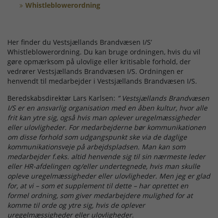
Døgnrapport
Whistleblowerordning
EAN nummer
Her finder du Vestsjællands Brandvæsen I/S’
Whistleblowerordning. Du kan bruge ordningen, hvis du vil
Fyrværkeri
gøre opmærksom på ulovlige eller kritisable forhold, der
vedrører Vestsjællands Brandvæsen I/S. Ordningen er
henvendt til medarbejder i Vestsjællands Brandvæsen I/S.
Kontakt
Beredskabsdirektør Lars Karlsen:
”
Vestsjællands Brandvæsen
I/S er en ansvarlig organisation med en åben kultur, hvor alle
frit kan ytre sig, også hvis man oplever uregelmæssigheder
Kurser
eller ulovligheder. For medarbejderne bør kommunikationen
om disse forhold som udgangspunkt ske via de daglige
kommunikationsveje på arbejdspladsen. Man kan som
Ledige Stillinger
medarbejder f.eks. altid henvende sig til sin nærmeste leder
eller HR-afdelingen og/eller undertegnede, hvis man skulle
Skorsten
opleve uregelmæssigheder eller ulovligheder. Men jeg er glad
for, at vi – som et supplement til dette – har oprettet en
formel ordning, som giver medarbejdere mulighed for at
Tilslutning af alarmer
komme til orde og ytre sig, hvis de oplever
uregelmæssigheder eller ulovligheder.