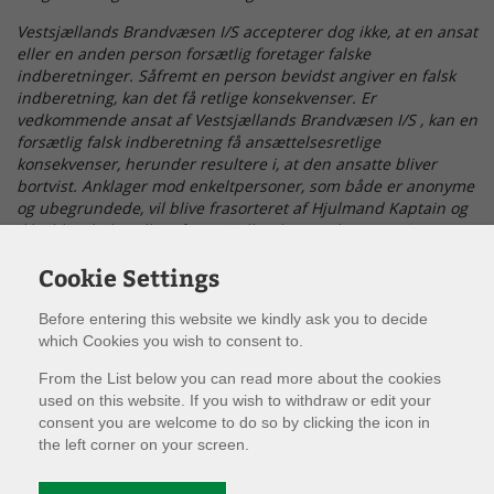
Vestsjællands Brandvæsen I/S accepterer dog ikke, at en ansat
eller en anden person forsætlig foretager falske
indberetninger. Såfremt en person bevidst angiver en falsk
indberetning, kan det få retlige konsekvenser. Er
vedkommende ansat af Vestsjællands Brandvæsen I/S , kan en
forsætlig falsk indberetning få ansættelsesretlige
konsekvenser, herunder resultere i, at den ansatte bliver
bortvist. Anklager mod enkeltpersoner, som både er anonyme
og ubegrundede, vil blive frasorteret af Hjulmand Kaptain og
ikke blive behandlet af Vestsjællands Brandvæsen I/S .”
Du kan indberette:
Cookie Settings
Økonomisk kriminalitet som underslæb, bestikkelse,
Before entering this website we kindly ask you to decide
bedrageri og dokumentfalsk
which Cookies you wish to consent to.
Afgivelse af urigtige eller vildledende oplysninger til
From the List below you can read more about the cookies
offentlige myndigheder
used on this website. If you wish to withdraw or edit your
Brud på arbejdssikkerheden
consent you are welcome to do so by clicking the icon in
the left corner on your screen.
Miljøforurening
Fysisk vold og seksuelle krænkelser