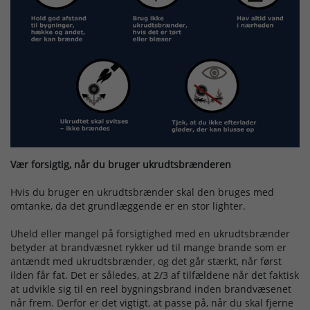
Døgnrapport
EAN nummer
Fyrværkeri
Kontakt
Vær forsigtig, når du bruger ukrudtsbrænderen
Kurser
Hvis du bruger en ukrudtsbrænder skal den bruges med
omtanke, da det grundlæggende er en stor lighter.
Ledige Stillinger
Uheld eller mangel på forsigtighed med en ukrudtsbrænder
betyder at brandvæsnet rykker ud til mange brande som er
Skorsten
antændt med ukrudtsbrænder, og det går stærkt, når først
ilden får fat. Det er således, at 2/3 af tilfældene når det faktisk
at udvikle sig til en reel bygningsbrand inden brandvæsenet
Tilslutning af alarmer
når frem. Derfor er det vigtigt, at passe på, når du skal fjerne