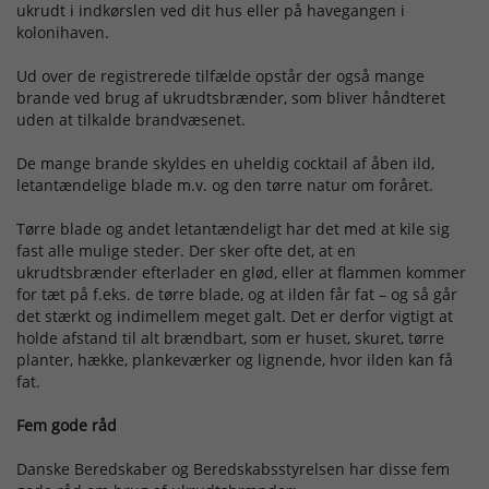
ukrudt i indkørslen ved dit hus eller på havegangen i
kolonihaven.
Ud over de registrerede tilfælde opstår der også mange
brande ved brug af ukrudtsbrænder, som bliver håndteret
uden at tilkalde brandvæsenet.
De mange brande skyldes en uheldig cocktail af åben ild,
letantændelige blade m.v. og den tørre natur om foråret.
Tørre blade og andet letantændeligt har det med at kile sig
fast alle mulige steder. Der sker ofte det, at en
ukrudtsbrænder efterlader en glød, eller at flammen kommer
for tæt på f.eks. de tørre blade, og at ilden får fat – og så går
det stærkt og indimellem meget galt. Det er derfor vigtigt at
holde afstand til alt brændbart, som er huset, skuret, tørre
planter, hække, plankeværker og lignende, hvor ilden kan få
fat.
Fem gode råd
Danske Beredskaber og Beredskabsstyrelsen har disse fem