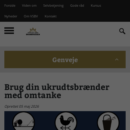
Forside
Viden om
Selvbetjening
Gode råd
Kursus
Nyheder
Om VSBV
Kontakt
Genveje
Beredskabskommission
Brug din ukrudtsbrænder
med omtanke
Bomme på Vesterlyng
Oprettet 05 maj 2026
Brandstationer