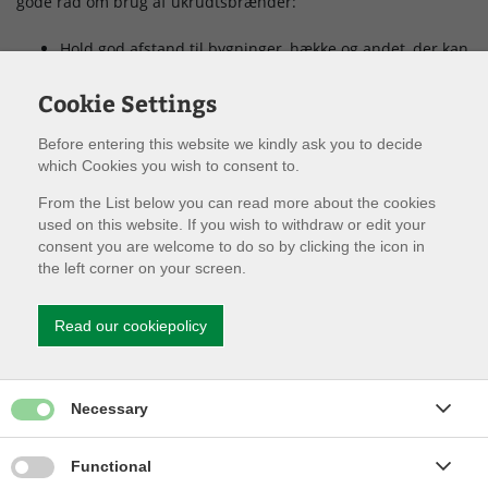
gode råd om brug af ukrudtsbrænder:
Hold god afstand til bygninger, hække og andet, der kan
brænde
Cookie Settings
Ukrudtet skal svitses – ikke brændes
Brug ikke ukrudtsbrænderen, hvis det er tørt eller
Before entering this website we kindly ask you to decide
blæser
which Cookies you wish to consent to.
Tjek, at du ikke efterlader gløder, der kan blusse op
From the List below you can read more about the cookies
Hav altid vand i nærheden
used on this website. If you wish to withdraw or edit your
Sørg for at læse brugsvejledningen
consent you are welcome to do so by clicking the icon in
the left corner on your screen.
En ukrudtsbrænder er et haveredskab, der bruger gas, og skal
derfor være i orden, så ulykker forebygges.
Read our cookiepolicy
Det er altid en god idé at læse brugsvejledningen, så du kan
se, hvordan ukrudtsbrænderen skal anvendes, og hvordan
den monteres korrekt. Sørg også for at tjekke slanger og
Give permission for Necessary cookies
Necessary
samlinger inden brug, så der ikke er nogle utætheder.
Brandfare.dk
Give permission for Functionality cookies
Functional