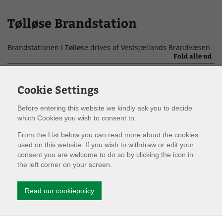
Døgnrapport
Tølløse Brandstation
EAN nummer
Brandstationen i Tølløse drives af Vestsjællands Brandvæsen
Fold alle ud
Fyrværkeri
Køretøjer
Cookie Settings
Kontakt
Mandskab
Before entering this website we kindly ask you to decide
Bliv Brandmand
which Cookies you wish to consent to.
Kurser
Besøg brandstationen
From the List below you can read more about the cookies
used on this website. If you wish to withdraw or edit your
Ledige Stillinger
consent you are welcome to do so by clicking the icon in
the left corner on your screen.
Skorsten
Genveje
Read our cookiepolicy
Ledige Stillinger
Tilslutning af alarmer
Døgnbemandet Vagtcentral