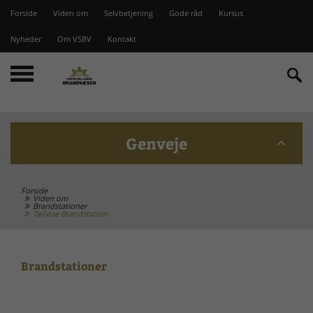
Forside
Viden om
Selvbetjening
Gode råd
Kursus
Nyheder
Om VSBV
Kontakt
Genveje
Forside
Beredskabskommission
Viden om
Brandstationer
Tølløse Brandstation
Bomme på Vesterlyng
Brandstationer
Brandstationer